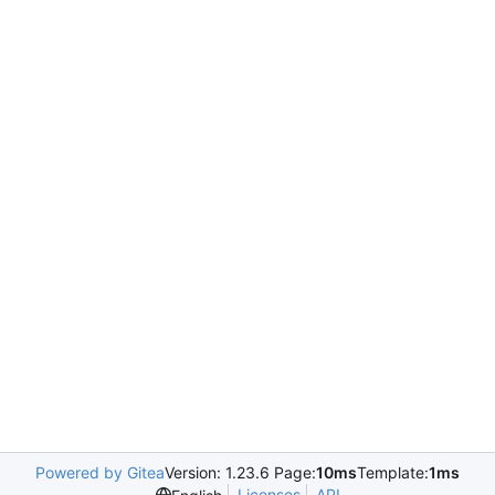
Powered by Gitea
Version: 1.23.6 Page:
10ms
Template:
1ms
Licenses
API