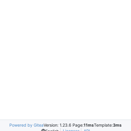
Powered by Gitea
Version: 1.23.6 Page:
11ms
Template:
3ms
Licenses
API